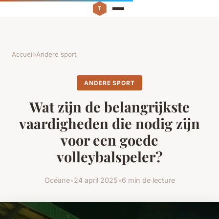
Accueil
›
Andere sport
ANDERE SPORT
Wat zijn de belangrijkste
vaardigheden die nodig zijn
voor een goede
volleybalspeler?
Océane
•
24 april 2025
•
6 min de lecture