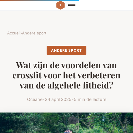
Accueil
›
Andere sport
ANDERE SPORT
Wat zijn de voordelen van
crossfit voor het verbeteren
van de algehele fitheid?
Océane
•
24 april 2025
•
5 min de lecture